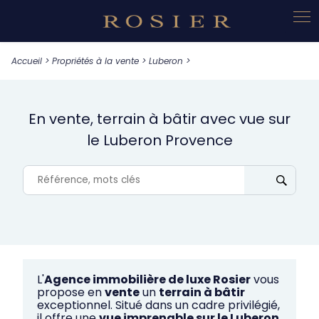
Panneau de gestion des cookies
Accueil
>
Propriétés à la vente
>
Luberon
>
En vente, terrain à bâtir avec vue sur
le Luberon Provence
L'
Agence immobilière de luxe Rosier
vous
propose en
vente
un
terrain à bâtir
exceptionnel. Situé dans un cadre privilégié,
il offre une
vue imprenable sur le Luberon
.